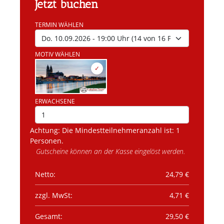
Jetzt buchen
TERMIN WÄHLEN
MOTIV WÄHLEN
bis 15 Tage vor Veranstaltungsbeginn
ERWACHSENE
kostenfrei
14 bis 7 Tage vor Veranstaltungsbeginn: 50
% des Vertragsgesamtpreises
Achtung: Die Mindestteilnehmeranzahl ist: 1
ab dem 6. Tag vor Veranstaltungsbeginn
Personen.
und bei Nichterscheinen:
100 % des
Gutscheine können an der Kasse eingelöst werden.
Vertragsgesamtpreises.
Netto:
24,79
€
zzgl. MwSt:
4,71
€
Gesamt:
29,50
€