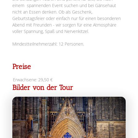
einem spannenden Event suchen und bei Gänsehaut
nicht an Essen denken. Ob als Geschenk,
Geburtstagsfeier oder einfach nur für einen besonderen
Abend mit Freunden - wir sorgen für eine Atmosphäre
voller Spannung, Spaß und Nervenkitzel.
Mindestteilnehmerzahl: 12 Personen.
Preise
Erwachsene:
29,50 €
Bilder von der Tour