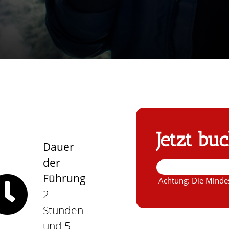
Jetzt bu
Dauer
der
Führung
Achtung: Die Mindes
2
Stunden
und 5