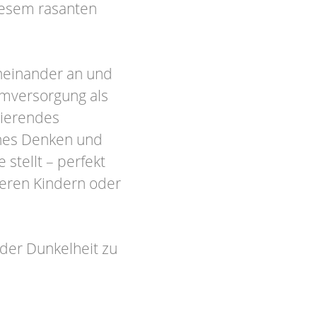
diesem rasanten
neinander an und
omversorgung als
sierendes
ches Denken und
stellt – perfekt
teren Kindern oder
 der Dunkelheit zu