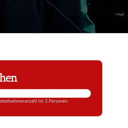
chen
tteilnehmeranzahl ist: 2 Personen.