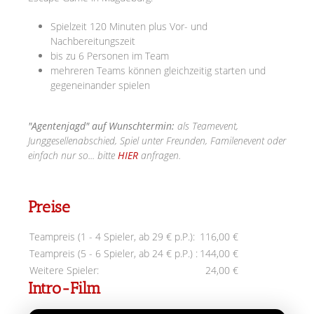
Spielzeit 120 Minuten plus Vor- und
Nachbereitungszeit
bis zu 6 Personen im Team
mehreren Teams können gleichzeitig starten und
gegeneinander spielen
"Agentenjagd" auf Wunschtermin:
als Teamevent,
Junggesellenabschied, Spiel unter Freunden, Familenevent oder
einfach nur so... bitte
HIER
anfragen.
Preise
Teampreis (1 - 4 Spieler, ab 29 € p.P.):
116,00 €
Teampreis (5 - 6 Spieler, ab 24 € p.P.) :
144,00 €
Weitere Spieler:
24,00 €
Intro-Film