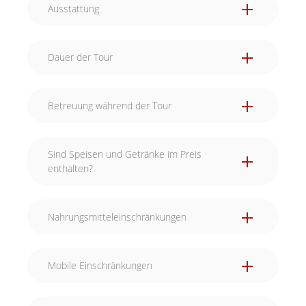
Ausstattung
Dauer der Tour
Betreuung während der Tour
Während eurer kulinarischen Reise durch die
Sind Speisen und Getränke im Preis
Stadt lassen wir euch natürlich nicht allein. Wir
enthalten?
sehen per GPS immer wo ihr euch gerade
befindet. Wenn ihr Hilfe benötigt, sind wir nur
wenige Schritte von euch entfernt.
Nahrungsmitteleinschränkungen
Mobile Einschränkungen