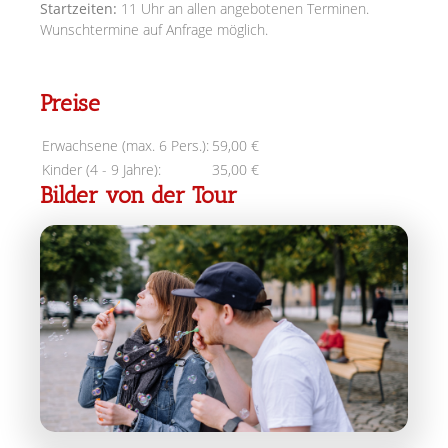
Startzeiten:
11 Uhr an allen angebotenen Terminen.
Wunschtermine auf Anfrage möglich.
Preise
Erwachsene (max. 6 Pers.):
59,00 €
Kinder (4 - 9 Jahre):
35,00 €
Bilder von der Tour