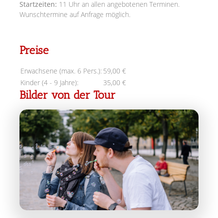
Startzeiten:
11 Uhr an allen angebotenen Terminen.
Wunschtermine auf Anfrage möglich.
Preise
Erwachsene (max. 6 Pers.):
59,00 €
Kinder (4 - 9 Jahre):
35,00 €
Bilder von der Tour