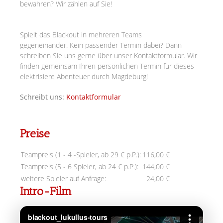
bewahren? Wir zählen auf Sie!
Spielt das Blackout in mehreren Teams
gegeneinander.
Kein passender Termin dabei? Dann
schreiben Sie uns gerne über unser Kontaktformular. Wir
finden gemeinsam Ihren persönlichen Termin für dieses
elektrisiere Abenteuer durch Magdeburg!
Schreibt uns:
Kontaktformular
Preise
Teampreis (1 - 4 -Spieler, ab 29 € p.P.):
116,00 €
Teampreis (5 - 6 Spieler, ab 24 € p.P.):
144,00 €
weitere Spieler auf Anfrage:
24,00 €
Intro-Film