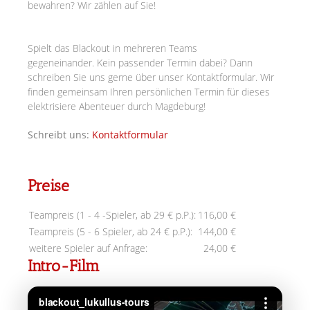
bewahren? Wir zählen auf Sie!
Spielt das Blackout in mehreren Teams
gegeneinander.
Kein passender Termin dabei? Dann
schreiben Sie uns gerne über unser Kontaktformular. Wir
finden gemeinsam Ihren persönlichen Termin für dieses
elektrisiere Abenteuer durch Magdeburg!
Schreibt uns:
Kontaktformular
Preise
Teampreis (1 - 4 -Spieler, ab 29 € p.P.):
116,00 €
Teampreis (5 - 6 Spieler, ab 24 € p.P.):
144,00 €
weitere Spieler auf Anfrage:
24,00 €
Intro-Film