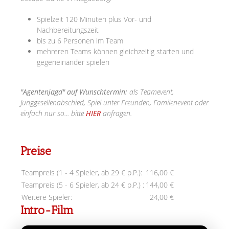
Spielzeit 120 Minuten plus Vor- und
Nachbereitungszeit
bis zu 6 Personen im Team
mehreren Teams können gleichzeitig starten und
gegeneinander spielen
"Agentenjagd" auf Wunschtermin:
als Teamevent,
Junggesellenabschied, Spiel unter Freunden, Familenevent oder
einfach nur so... bitte
HIER
anfragen.
Preise
Teampreis (1 - 4 Spieler, ab 29 € p.P.):
116,00 €
Teampreis (5 - 6 Spieler, ab 24 € p.P.) :
144,00 €
Weitere Spieler:
24,00 €
Intro-Film