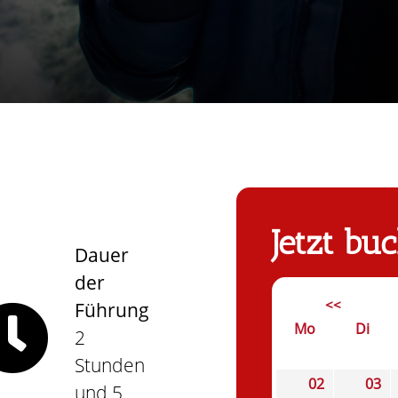
Jetzt bu
Dauer
der
<<
Führung
Mo
Di
2
Stunden
02
03
und 5