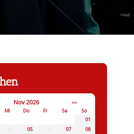
chen
Nov 2026
>>
Mi
Do
Fr
Sa
So
01
04
05
06
07
08