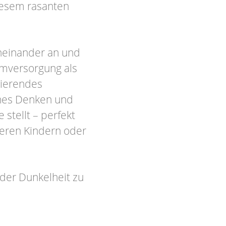
diesem rasanten
neinander an und
omversorgung als
sierendes
ches Denken und
stellt – perfekt
teren Kindern oder
 der Dunkelheit zu