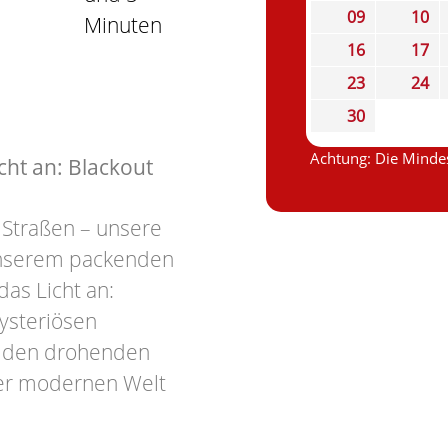
09
10
Minuten
16
17
23
24
30
Achtung: Die Mindes
ht an: Blackout
 Straßen – unsere
 unserem packenden
as Licht an:
ysteriösen
en den drohenden
er modernen Welt