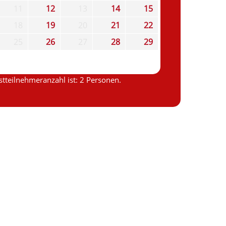
11
12
13
14
15
18
19
20
21
22
25
26
27
28
29
tteilnehmeranzahl ist: 2 Personen.