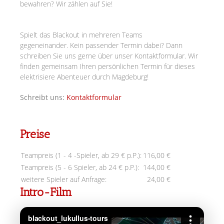
bewahren? Wir zählen auf Sie!
Spielt das Blackout in mehreren Teams
gegeneinander.
Kein passender Termin dabei? Dann
schreiben Sie uns gerne über unser Kontaktformular. Wir
finden gemeinsam Ihren persönlichen Termin für dieses
elektrisiere Abenteuer durch Magdeburg!
Schreibt uns:
Kontaktformular
Preise
Teampreis (1 - 4 -Spieler, ab 29 € p.P.):
116,00 €
Teampreis (5 - 6 Spieler, ab 24 € p.P.):
144,00 €
weitere Spieler auf Anfrage:
24,00 €
Intro-Film