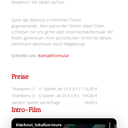
bewahren? Wir zählen auf Sie!
Spielt das Blackout in mehreren Teams
gegeneinander.
Kein passender Termin dabei? Dann
schreiben Sie uns gerne über unser Kontaktformular. Wir
finden gemeinsam Ihren persönlichen Termin für dieses
elektrisiere Abenteuer durch Magdeburg!
Schreibt uns:
Kontaktformular
Preise
Teampreis (1 - 4 -Spieler, ab 29 € p.P.):
116,00 €
Teampreis (5 - 6 Spieler, ab 24 € p.P.):
144,00 €
weitere Spieler auf Anfrage:
24,00 €
Intro-Film