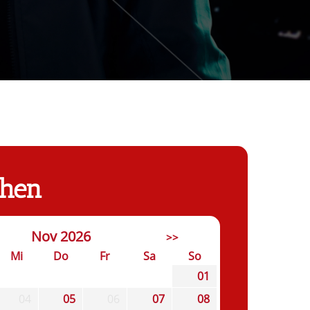
chen
Nov 2026
>>
Mi
Do
Fr
Sa
So
01
04
05
06
07
08