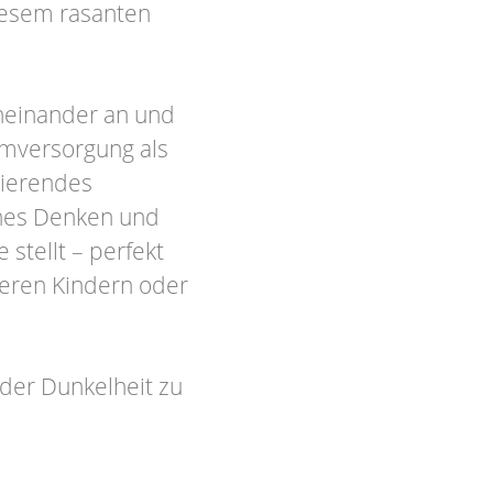
diesem rasanten
neinander an und
omversorgung als
sierendes
ches Denken und
stellt – perfekt
teren Kindern oder
 der Dunkelheit zu