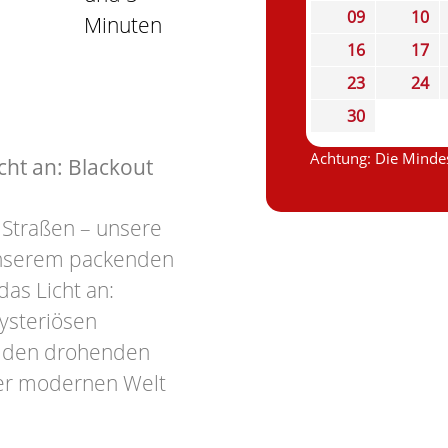
09
10
Minuten
16
17
23
24
30
Achtung: Die Mindes
ht an: Blackout
 Straßen – unsere
 unserem packenden
as Licht an:
ysteriösen
en den drohenden
er modernen Welt