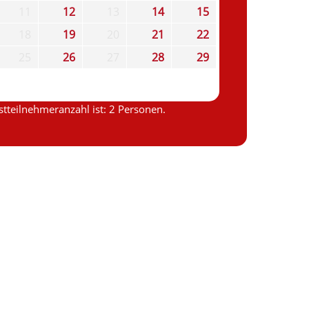
11
12
13
14
15
18
19
20
21
22
25
26
27
28
29
tteilnehmeranzahl ist: 2 Personen.