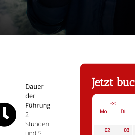
Jetzt bu
Dauer
der
<<
Führung
Mo
Di
2
Stunden
02
03
und 5