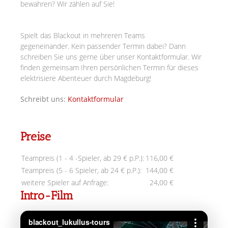
bewahren? Wir zählen auf Sie!
Spielt das Blackout in mehreren Teams
gegeneinander.
Kein passender Termin dabei? Dann
schreiben Sie uns gerne über unser Kontaktformular. Wir
finden gemeinsam Ihren persönlichen Termin für dieses
elektrisiere Abenteuer durch Magdeburg!
Schreibt uns:
Kontaktformular
Preise
Teampreis (1 - 4 -Spieler, ab 29 € p.P.):
116,00 €
Teampreis (5 - 6 Spieler, ab 24 € p.P.):
144,00 €
weitere Spieler auf Anfrage:
24,00 €
Intro-Film