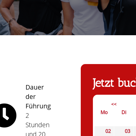
Jetzt bu
Dauer
der
<<
Führung
Mo
Di
2
Stunden
02
03
und 20