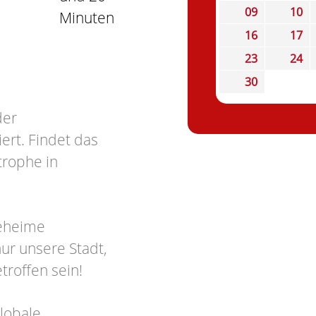
09
10
Minuten
16
17
23
24
30
der
ert. Findet das
trophe in
geheime
ur unsere Stadt,
troffen sein!
globale