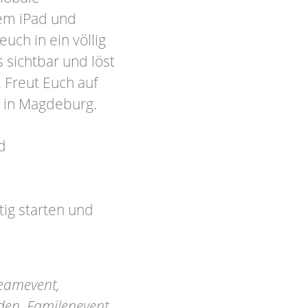
rem iPad und
euch in ein völlig
sichtbar und löst
. Freut Euch auf
 in Magdeburg.
d
ig starten und
eamevent,
nden, Familenevent