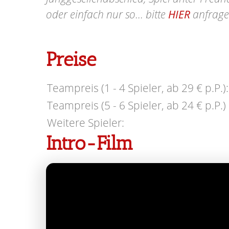
oder einfach nur so... bitte
HIER
anfrage
Preise
Teampreis (1 - 4 Spieler, ab 29 € p.P.):
Teampreis (5 - 6 Spieler, ab 24 € p.P.) 
Weitere Spieler:
Intro-Film