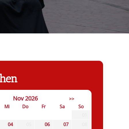
chen
Nov 2026
>>
Mi
Do
Fr
Sa
So
01
04
05
06
07
08