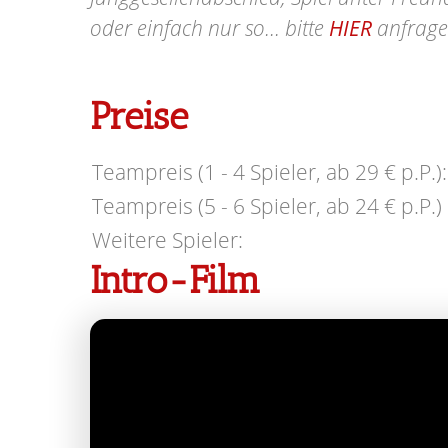
oder einfach nur so... bitte
HIER
anfrage
Preise
Teampreis (1 - 4 Spieler, ab 29 € p.P.):
Teampreis (5 - 6 Spieler, ab 24 € p.P.) 
Weitere Spieler:
Intro-Film