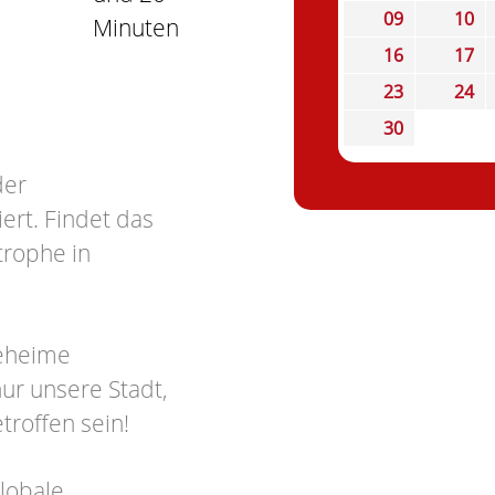
09
10
Minuten
16
17
23
24
30
der
ert. Findet das
trophe in
geheime
ur unsere Stadt,
troffen sein!
globale