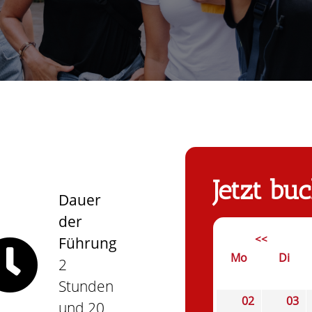
Jetzt bu
Dauer
der
<<
Führung
Mo
Di
2
Stunden
02
03
und 20