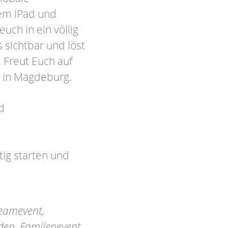
rem iPad und
euch in ein völlig
sichtbar und löst
. Freut Euch auf
 in Magdeburg.
d
ig starten und
eamevent,
nden, Familenevent