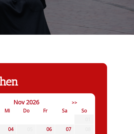
chen
Nov 2026
>>
Mi
Do
Fr
Sa
So
01
04
05
06
07
08