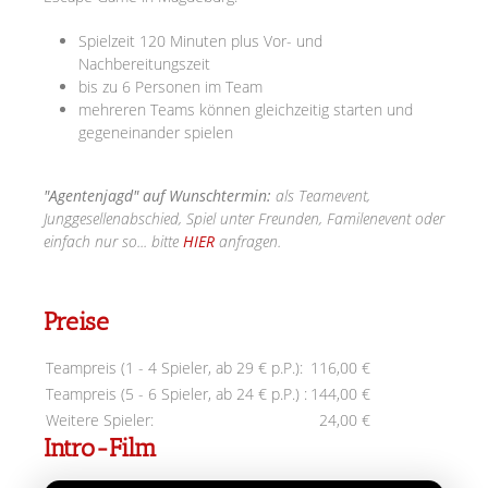
Spielzeit 120 Minuten plus Vor- und
Nachbereitungszeit
bis zu 6 Personen im Team
mehreren Teams können gleichzeitig starten und
gegeneinander spielen
"Agentenjagd" auf Wunschtermin:
als Teamevent,
Junggesellenabschied, Spiel unter Freunden, Familenevent oder
einfach nur so... bitte
HIER
anfragen.
Preise
Teampreis (1 - 4 Spieler, ab 29 € p.P.):
116,00 €
Teampreis (5 - 6 Spieler, ab 24 € p.P.) :
144,00 €
Weitere Spieler:
24,00 €
Intro-Film