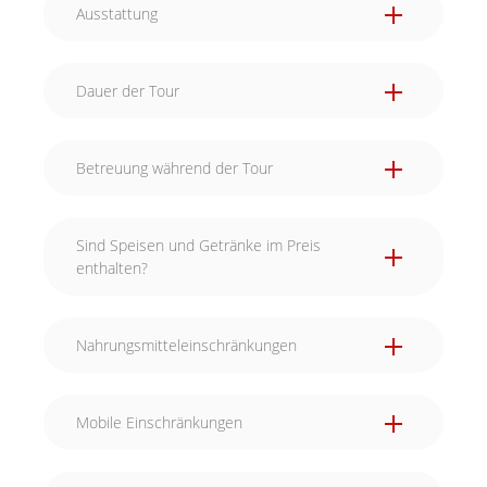
Ausstattung
Dauer der Tour
Betreuung während der Tour
Während eurer kulinarischen Reise durch die
Sind Speisen und Getränke im Preis
Stadt lassen wir euch natürlich nicht allein. Wir
enthalten?
sehen per GPS immer wo ihr euch gerade
befindet. Wenn ihr Hilfe benötigt, sind wir nur
wenige Schritte von euch entfernt.
Nahrungsmitteleinschränkungen
Mobile Einschränkungen