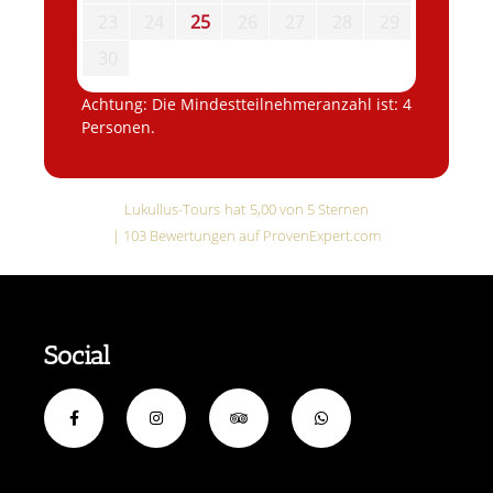
23
24
25
26
27
28
29
30
Achtung: Die Mindestteilnehmeranzahl ist: 4
Personen.
Lukullus-Tours
hat
5,00
von
5
Sternen
|
103
Bewertungen auf ProvenExpert.com
Social