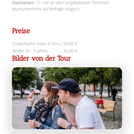
Startzeiten:
11 Uhr an allen angebotenen Terminen.
Wunschtermine auf Anfrage möglich.
Preise
Erwachsene (max. 6 Pers.):
59,00 €
Kinder (4 - 9 Jahre):
35,00 €
Bilder von der Tour