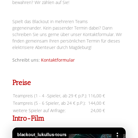
bewahren? Wir zählen auf Sie!
Spielt das Blackout in mehreren Teams
gegeneinander.
Kein passender Termin dabei? Dann
schreiben Sie uns gerne über unser Kontaktformular. Wir
finden gemeinsam Ihren persönlichen Termin für dieses
elektrisiere Abenteuer durch Magdeburg!
Schreibt uns:
Kontaktformular
Preise
Teampreis (1 - 4 -Spieler, ab 29 € p.P.):
116,00 €
Teampreis (5 - 6 Spieler, ab 24 € p.P.):
144,00 €
weitere Spieler auf Anfrage:
24,00 €
Intro-Film