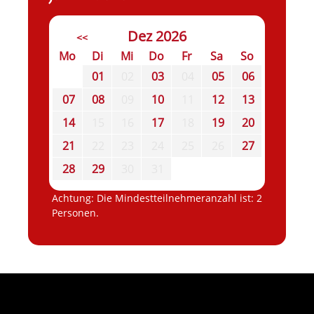
Dez 2026
<<
Mo
Di
Mi
Do
Fr
Sa
So
01
02
03
04
05
06
07
08
09
10
11
12
13
14
15
16
17
18
19
20
21
22
23
24
25
26
27
28
29
30
31
Achtung: Die Mindestteilnehmeranzahl ist: 2
Personen.