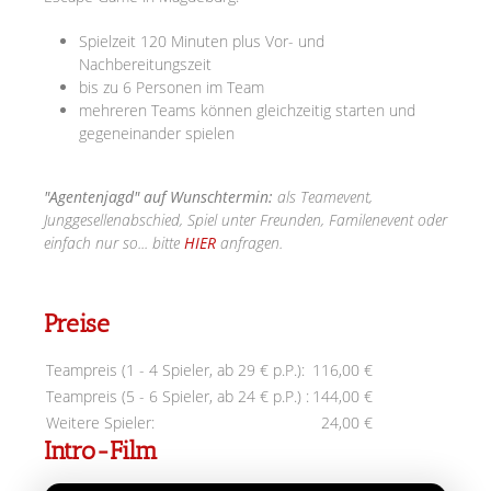
Spielzeit 120 Minuten plus Vor- und
Nachbereitungszeit
bis zu 6 Personen im Team
mehreren Teams können gleichzeitig starten und
gegeneinander spielen
"Agentenjagd" auf Wunschtermin:
als Teamevent,
Junggesellenabschied, Spiel unter Freunden, Familenevent oder
einfach nur so... bitte
HIER
anfragen.
Preise
Teampreis (1 - 4 Spieler, ab 29 € p.P.):
116,00 €
Teampreis (5 - 6 Spieler, ab 24 € p.P.) :
144,00 €
Weitere Spieler:
24,00 €
Intro-Film