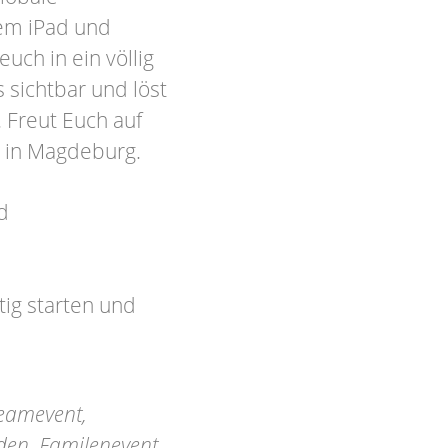
rem iPad und
euch in ein völlig
sichtbar und löst
. Freut Euch auf
 in Magdeburg.
d
ig starten und
eamevent,
nden, Familenevent