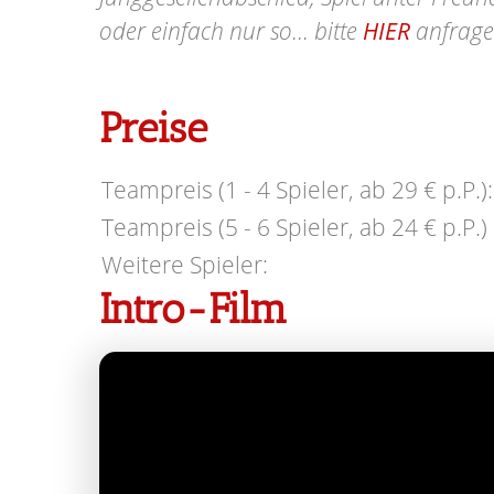
oder einfach nur so... bitte
HIER
anfrage
Preise
Teampreis (1 - 4 Spieler, ab 29 € p.P.):
Teampreis (5 - 6 Spieler, ab 24 € p.P.) 
Weitere Spieler:
Intro-Film