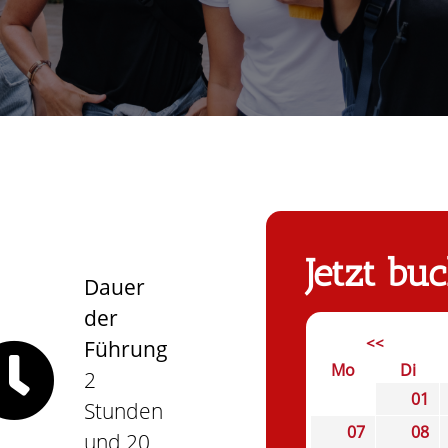
Jetzt bu
Dauer
der
<<
Führung
Mo
Di
2
01
Stunden
07
08
und 20