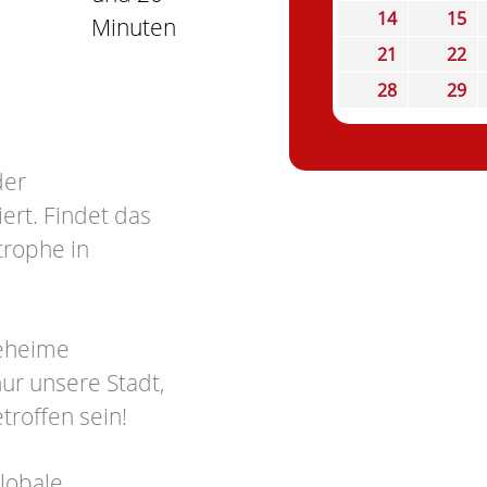
14
15
Minuten
21
22
28
29
der
ert. Findet das
trophe in
geheime
ur unsere Stadt,
troffen sein!
globale