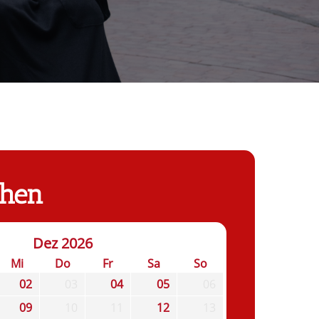
chen
Dez 2026
Mi
Do
Fr
Sa
So
02
03
04
05
06
09
10
11
12
13