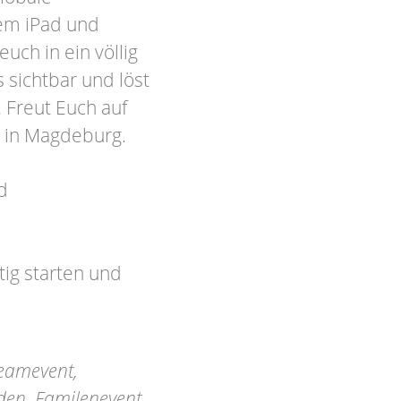
rem iPad und
euch in ein völlig
sichtbar und löst
. Freut Euch auf
 in Magdeburg.
d
ig starten und
eamevent,
nden, Familenevent