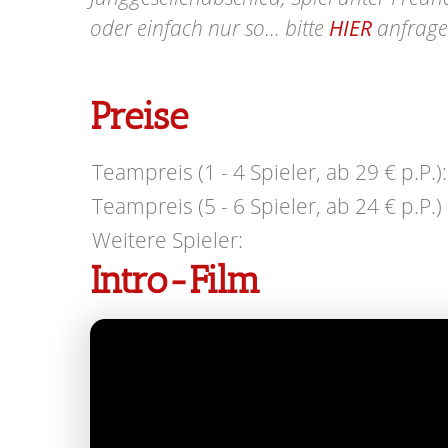
oder einfach nur so... bitte
HIER
anfrage
Preise
Teampreis (1 - 4 Spieler, ab 29 € p.P.):
Teampreis (5 - 6 Spieler, ab 24 € p.P.) 
Weitere Spieler:
Intro-Film