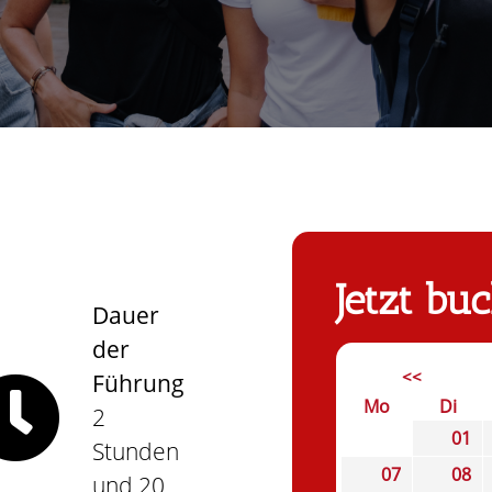
Jetzt bu
Dauer
der
<<
Führung
Mo
Di
2
01
Stunden
07
08
und 20