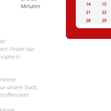
14
15
Minuten
21
22
28
29
der
ert. Findet das
trophe in
geheime
ur unsere Stadt,
troffen sein!
globale