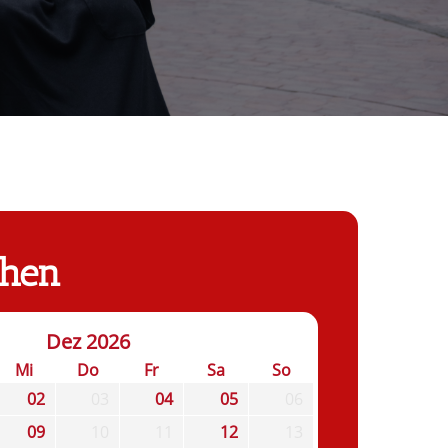
chen
Dez 2026
Mi
Do
Fr
Sa
So
02
03
04
05
06
09
10
11
12
13