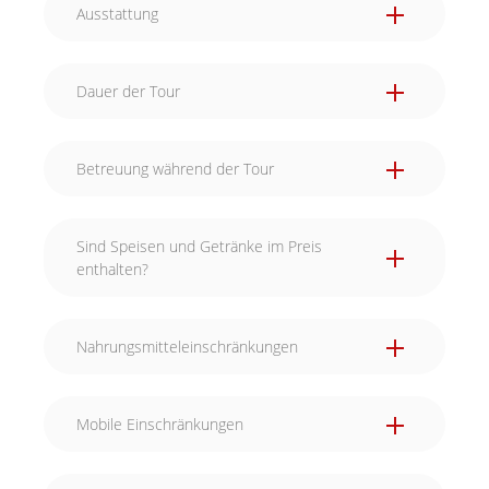
Ausstattung
Dauer der Tour
Betreuung während der Tour
Während eurer kulinarischen Reise durch die
Sind Speisen und Getränke im Preis
Stadt lassen wir euch natürlich nicht allein. Wir
enthalten?
sehen per GPS immer wo ihr euch gerade
befindet. Wenn ihr Hilfe benötigt, sind wir nur
wenige Schritte von euch entfernt.
Nahrungsmitteleinschränkungen
Mobile Einschränkungen