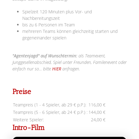
Spielzeit 120 Minuten plus Vor- und
Nachbereitungszeit
bis zu 6 Personen im Team
mehreren Teams können gleichzeitig starten und
gegeneinander spielen
"Agentenjagd" auf Wunschtermin:
als Teamevent,
Junggesellenabschied, Spiel unter Freunden, Familenevent oder
einfach nur so... bitte
HIER
anfragen.
Preise
Teampreis (1 - 4 Spieler, ab 29 € p.P.):
116,00 €
Teampreis (5 - 6 Spieler, ab 24 € p.P.) :
144,00 €
Weitere Spieler:
24,00 €
Intro-Film