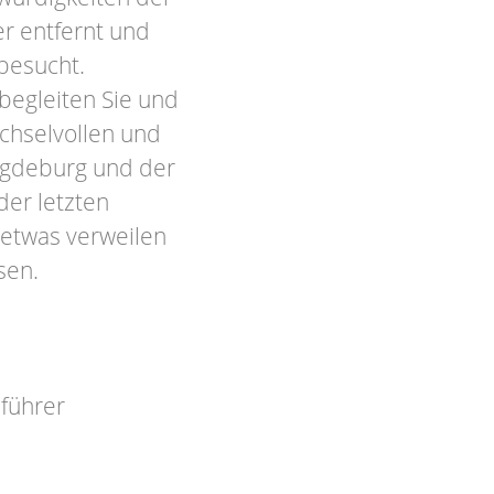
er entfernt und
besucht.
 begleiten Sie und
chselvollen und
agdeburg und der
er letzten
 etwas verweilen
ssen.
eführer