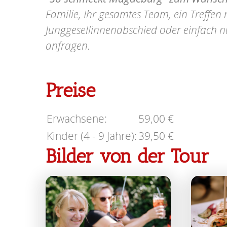
Familie, Ihr gesamtes Team, ein Treffen
Junggesellinnenabschied oder einfach nur
anfragen.
Preise
Erwachsene:
59,00 €
Kinder (4 - 9 Jahre):
39,50 €
Bilder von der Tour