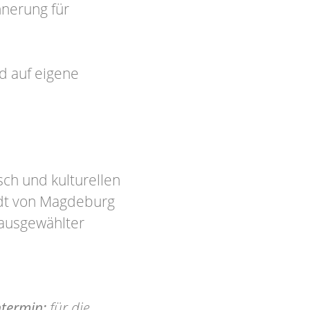
nnerung für
d auf eigene
sch und kulturellen
adt von Magdeburg
 ausgewählter
termin
:
für die