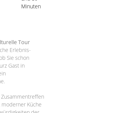
Minuten
lturelle Tour
che Erlebnis-
ob Sie schon
urz Gast in
ein
ne.
s Zusammentreffen
it moderner Küche
swürdigkeiten der