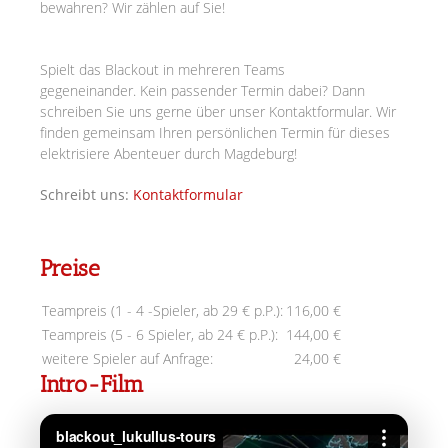
bewahren? Wir zählen auf Sie!
Spielt das Blackout in mehreren Teams
gegeneinander.
Kein passender Termin dabei? Dann
schreiben Sie uns gerne über unser Kontaktformular. Wir
finden gemeinsam Ihren persönlichen Termin für dieses
elektrisiere Abenteuer durch Magdeburg!
Schreibt uns:
Kontaktformular
Preise
Teampreis (1 - 4 -Spieler, ab 29 € p.P.):
116,00 €
Teampreis (5 - 6 Spieler, ab 24 € p.P.):
144,00 €
weitere Spieler auf Anfrage:
24,00 €
Intro-Film