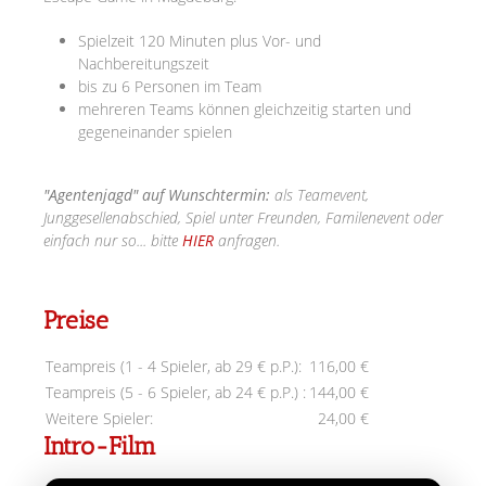
Spielzeit 120 Minuten plus Vor- und
Nachbereitungszeit
bis zu 6 Personen im Team
mehreren Teams können gleichzeitig starten und
gegeneinander spielen
"Agentenjagd" auf Wunschtermin:
als Teamevent,
Junggesellenabschied, Spiel unter Freunden, Familenevent oder
einfach nur so... bitte
HIER
anfragen.
Preise
Teampreis (1 - 4 Spieler, ab 29 € p.P.):
116,00 €
Teampreis (5 - 6 Spieler, ab 24 € p.P.) :
144,00 €
Weitere Spieler:
24,00 €
Intro-Film