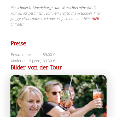
"So schmeckt Magdeburg" zum Wunschtermin
:
für die
Familie, Ihr gesamtes Team, ein Treffen mit Freunden, Ihren
Junggesellinnenabschied oder einfach nur so ... bitte
HIER
anfragen.
Preise
Erwachsene:
59,00 €
Kinder (4 - 9 Jahre):
39,50 €
Bilder von der Tour