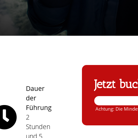
Jetzt bu
Dauer
der
Führung
Achtung: Die Mindes
2
Stunden
und 5