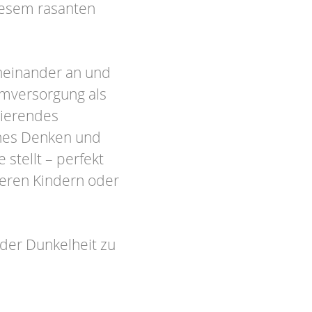
diesem rasanten
neinander an und
omversorgung als
sierendes
ches Denken und
stellt – perfekt
teren Kindern oder
 der Dunkelheit zu