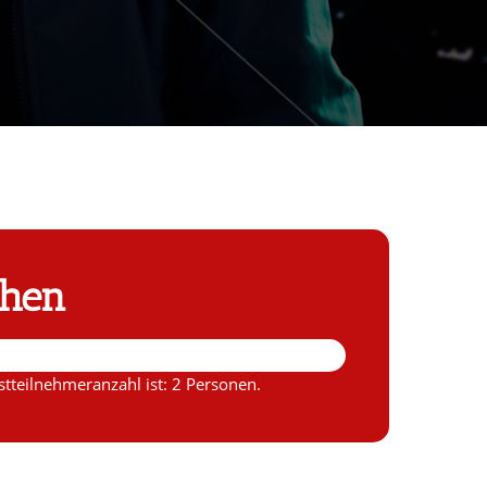
chen
tteilnehmeranzahl ist: 2 Personen.