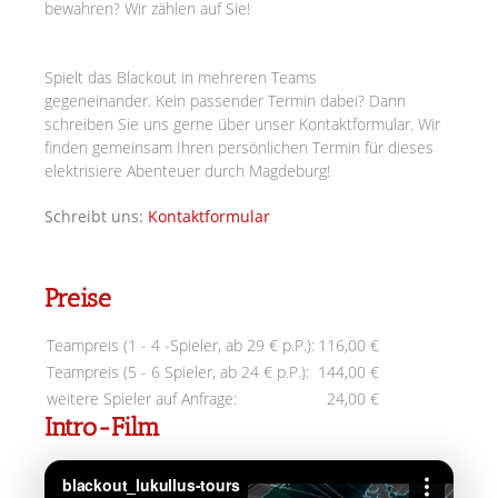
bewahren? Wir zählen auf Sie!
Spielt das Blackout in mehreren Teams
gegeneinander.
Kein passender Termin dabei? Dann
schreiben Sie uns gerne über unser Kontaktformular. Wir
finden gemeinsam Ihren persönlichen Termin für dieses
elektrisiere Abenteuer durch Magdeburg!
Schreibt uns:
Kontaktformular
Preise
Teampreis (1 - 4 -Spieler, ab 29 € p.P.):
116,00 €
Teampreis (5 - 6 Spieler, ab 24 € p.P.):
144,00 €
weitere Spieler auf Anfrage:
24,00 €
Intro-Film