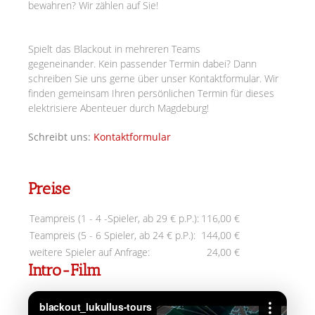
bewahren? Wir zählen auf Sie!
Spielt das Blackout in mehreren Teams
gegeneinander.
Kein passender Termin dabei? Dann
schreiben Sie uns gerne über unser Kontaktformular. Wir
finden gemeinsam Ihren persönlichen Termin für dieses
elektrisiere Abenteuer durch Magdeburg!
Schreibt uns:
Kontaktformular
Preise
Teampreis (1 - 4 -Spieler, ab 29 € p.P.):
116,00 €
Teampreis (5 - 6 Spieler, ab 24 € p.P.):
144,00 €
weitere Spieler auf Anfrage:
24,00 €
Intro-Film