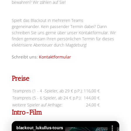
bewahren? Wir zählen auf Sie!
Spielt das Blackout in mehreren Teams
gegeneinander.
Kein passender Termin dabei? Dann
schreiben Sie uns gerne über unser Kontaktformular. Wir
finden gemeinsam Ihren persönlichen Termin für dieses
elektrisiere Abenteuer durch Magdeburg!
Schreibt uns:
Kontaktformular
Preise
Teampreis (1 - 4 -Spieler, ab 29 € p.P.):
116,00 €
Teampreis (5 - 6 Spieler, ab 24 € p.P.):
144,00 €
weitere Spieler auf Anfrage:
24,00 €
Intro-Film