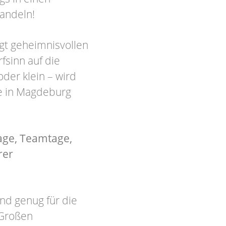
andeln!
olgt geheimnisvollen
fsinn auf die
der klein – wird
e in Magdeburg
tage, Teamtage,
rer
nd genug für die
 Großen