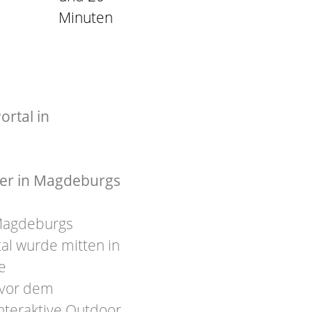
Minuten
ortal in
uer in Magdeburgs
 Magdeburgs
tal wurde mitten in
e
 vor dem
nteraktive Outdoor