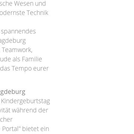
gische Wesen und
odernste Technik
in spannendes
agdeburg
t Teamwork,
de als Familie
t das Tempo eurer
Magdeburg
n Kindergeburtstag
vität während der
icher
Portal" bietet ein