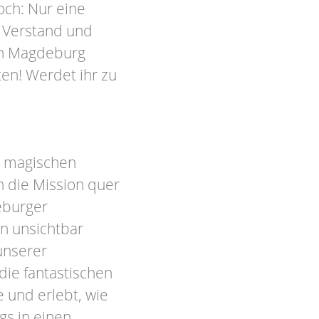
och: Nur eine
, Verstand und
in Magdeburg
ten! Werdet ihr zu
m magischen
h die Mission quer
eburger
n unsichtbar
 unserer
die fantastischen
 und erlebt, wie
gs in einen