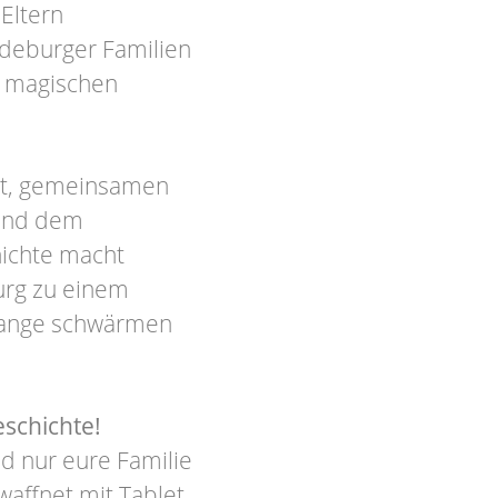
 Eltern
gdeburger Familien
, magischen
tät, gemeinsamen
 und dem
hichte macht
urg zu einem
 lange schwärmen
schichte!
nd nur eure Familie
affnet mit Tablet,