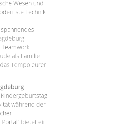
gische Wesen und
odernste Technik
in spannendes
agdeburg
t Teamwork,
de als Familie
t das Tempo eurer
Magdeburg
n Kindergeburtstag
vität während der
icher
Portal" bietet ein