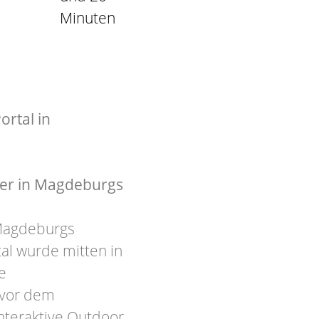
Minuten
ortal in
uer in Magdeburgs
 Magdeburgs
tal wurde mitten in
e
 vor dem
nteraktive Outdoor