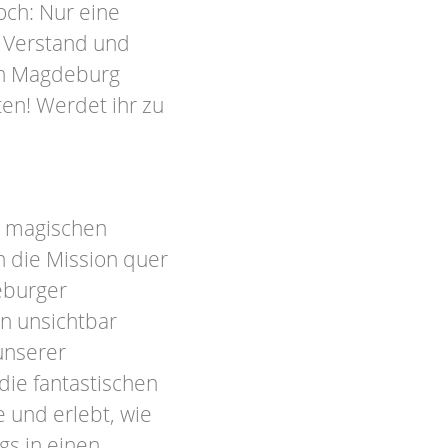
och: Nur eine
, Verstand und
in Magdeburg
ten! Werdet ihr zu
m magischen
h die Mission quer
eburger
n unsichtbar
 unserer
die fantastischen
 und erlebt, wie
gs in einen