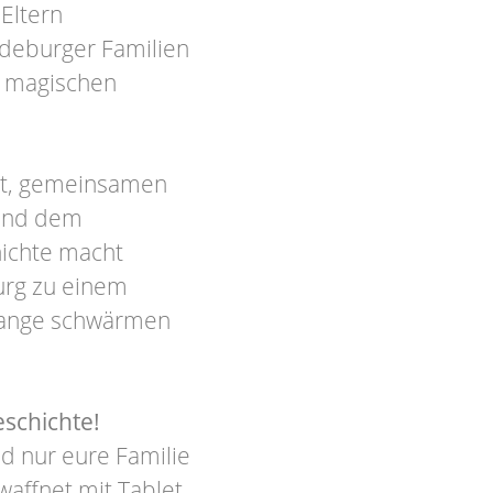
 Eltern
gdeburger Familien
, magischen
tät, gemeinsamen
 und dem
hichte macht
urg zu einem
 lange schwärmen
schichte!
nd nur eure Familie
affnet mit Tablet,