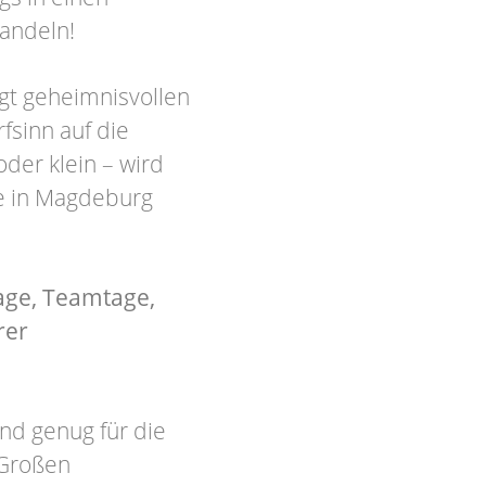
andeln!
olgt geheimnisvollen
fsinn auf die
der klein – wird
e in Magdeburg
tage, Teamtage,
rer
nd genug für die
 Großen