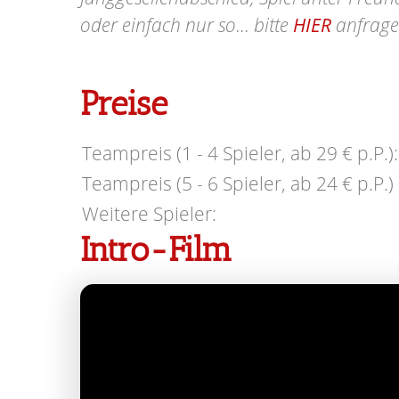
oder einfach nur so... bitte
HIER
anfrage
Preise
Teampreis (1 - 4 Spieler, ab 29 € p.P.):
Teampreis (5 - 6 Spieler, ab 24 € p.P.) 
Weitere Spieler:
Intro-Film