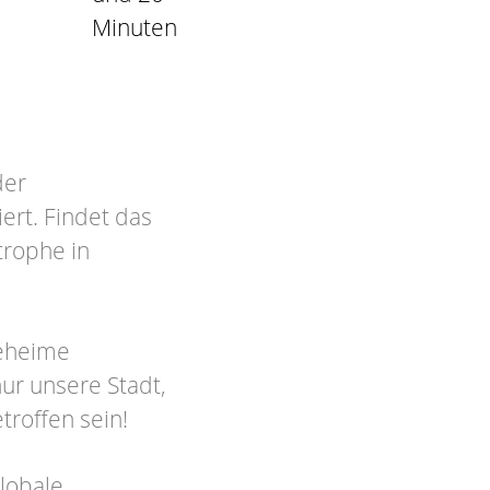
Minuten
der
ert. Findet das
trophe in
geheime
ur unsere Stadt,
troffen sein!
globale