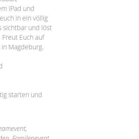
rem iPad und
euch in ein völlig
sichtbar und löst
. Freut Euch auf
 in Magdeburg.
d
ig starten und
eamevent,
nden, Familenevent