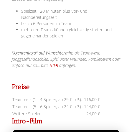
Spielzeit 120 Minuten plus Vor- und
Nachbereitungszeit
bis zu 6 Personen im Team
mehreren Teams können gleichzeitig starten und
gegeneinander spielen
"Agentenjagd" auf Wunschtermin:
als Teamevent,
Junggesellenabschied, Spiel unter Freunden, Familenevent oder
einfach nur so... bitte
HIER
anfragen.
Preise
Teampreis (1 - 4 Spieler, ab 29 € p.P.):
116,00 €
Teampreis (5 - 6 Spieler, ab 24 € p.P.) :
144,00 €
Weitere Spieler:
24,00 €
Intro-Film