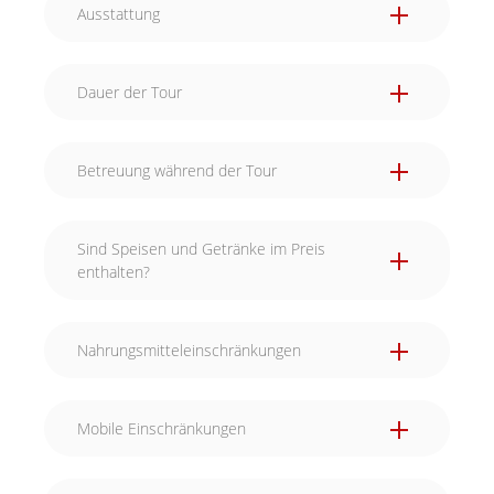
Ausstattung
Dauer der Tour
Betreuung während der Tour
Während eurer kulinarischen Reise durch die
Sind Speisen und Getränke im Preis
Stadt lassen wir euch natürlich nicht allein. Wir
enthalten?
sehen per GPS immer wo ihr euch gerade
befindet. Wenn ihr Hilfe benötigt, sind wir nur
wenige Schritte von euch entfernt.
Nahrungsmitteleinschränkungen
Mobile Einschränkungen