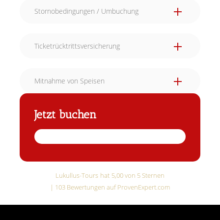
Stornobedingungen / Umbuchung
Ticketrücktrittsversicherung
Mitnahme von Speisen
Jetzt buchen
Lukullus-Tours
hat
5,00
von
5
Sternen
|
103
Bewertungen auf ProvenExpert.com