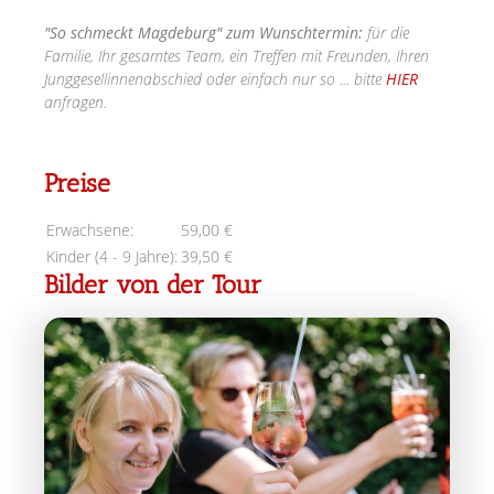
"So schmeckt Magdeburg" zum Wunschtermin
:
für die
Familie, Ihr gesamtes Team, ein Treffen mit Freunden, Ihren
Junggesellinnenabschied oder einfach nur so ... bitte
HIER
anfragen.
Preise
Erwachsene:
59,00 €
Kinder (4 - 9 Jahre):
39,50 €
Bilder von der Tour