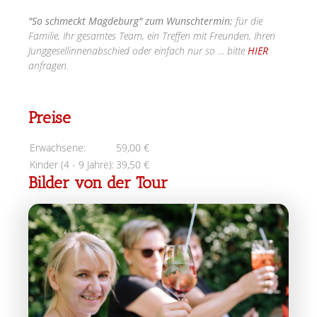
"So schmeckt Magdeburg" zum Wunschtermin
:
für die
Familie, Ihr gesamtes Team, ein Treffen mit Freunden, Ihren
Junggesellinnenabschied oder einfach nur so ... bitte
HIER
anfragen.
Preise
Erwachsene:
59,00 €
Kinder (4 - 9 Jahre):
39,50 €
Bilder von der Tour