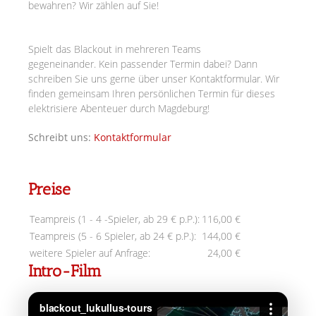
bewahren? Wir zählen auf Sie!
Spielt das Blackout in mehreren Teams
gegeneinander.
Kein passender Termin dabei? Dann
schreiben Sie uns gerne über unser Kontaktformular. Wir
finden gemeinsam Ihren persönlichen Termin für dieses
elektrisiere Abenteuer durch Magdeburg!
Schreibt uns:
Kontaktformular
Preise
Teampreis (1 - 4 -Spieler, ab 29 € p.P.):
116,00 €
Teampreis (5 - 6 Spieler, ab 24 € p.P.):
144,00 €
weitere Spieler auf Anfrage:
24,00 €
Intro-Film