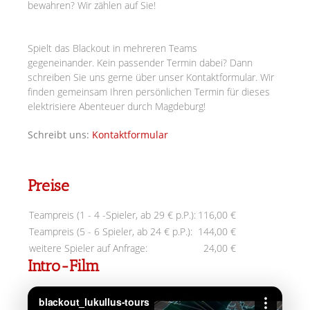
bewahren? Wir zählen auf Sie!
Spielt das Blackout in mehreren Teams
gegeneinander.
Kein passender Termin dabei? Dann
schreiben Sie uns gerne über unser Kontaktformular. Wir
finden gemeinsam Ihren persönlichen Termin für dieses
elektrisiere Abenteuer durch Magdeburg!
Schreibt uns:
Kontaktformular
Preise
Teampreis (1 - 4 -Spieler, ab 29 € p.P.):
116,00 €
Teampreis (5 - 6 Spieler, ab 24 € p.P.):
144,00 €
weitere Spieler auf Anfrage:
24,00 €
Intro-Film