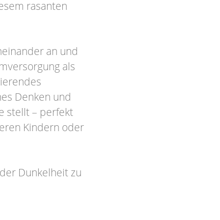
diesem rasanten
neinander an und
omversorgung als
sierendes
ches Denken und
stellt – perfekt
teren Kindern oder
 der Dunkelheit zu