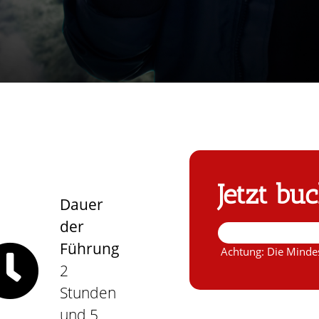
Jetzt bu
Dauer
der
Führung
Achtung: Die Mindes
2
Stunden
und 5