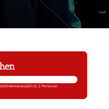
chen
tteilnehmeranzahl ist: 2 Personen.