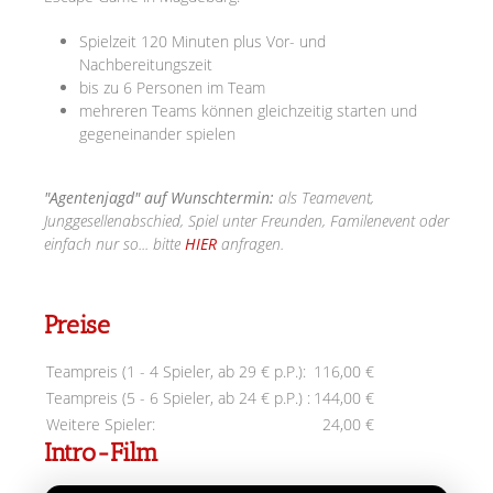
Spielzeit 120 Minuten plus Vor- und
Nachbereitungszeit
bis zu 6 Personen im Team
mehreren Teams können gleichzeitig starten und
gegeneinander spielen
"Agentenjagd" auf Wunschtermin:
als Teamevent,
Junggesellenabschied, Spiel unter Freunden, Familenevent oder
einfach nur so... bitte
HIER
anfragen.
Preise
Teampreis (1 - 4 Spieler, ab 29 € p.P.):
116,00 €
Teampreis (5 - 6 Spieler, ab 24 € p.P.) :
144,00 €
Weitere Spieler:
24,00 €
Intro-Film