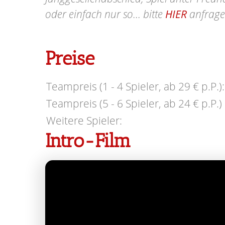
oder einfach nur so... bitte
HIER
anfrage
Preise
Teampreis (1 - 4 Spieler, ab 29 € p.P.):
Teampreis (5 - 6 Spieler, ab 24 € p.P.) 
Weitere Spieler:
Intro-Film