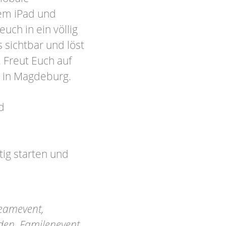
rem iPad und
euch in ein völlig
sichtbar und löst
. Freut Euch auf
 in Magdeburg.
d
ig starten und
eamevent,
nden, Familenevent