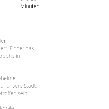
Minuten
der
ert. Findet das
trophe in
geheime
ur unsere Stadt,
troffen sein!
globale