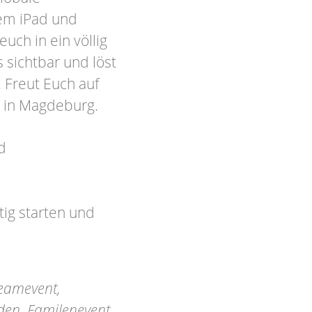
rem iPad und
euch in ein völlig
sichtbar und löst
. Freut Euch auf
 in Magdeburg.
d
ig starten und
eamevent,
nden, Familenevent