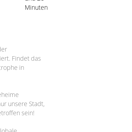
Minuten
der
ert. Findet das
trophe in
geheime
ur unsere Stadt,
troffen sein!
globale