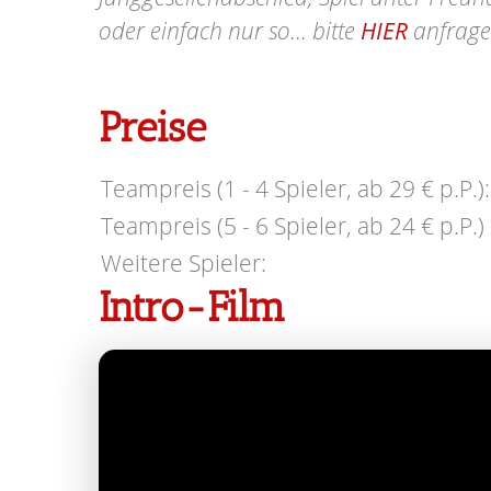
oder einfach nur so... bitte
HIER
anfrage
Preise
Teampreis (1 - 4 Spieler, ab 29 € p.P.):
Teampreis (5 - 6 Spieler, ab 24 € p.P.) 
Weitere Spieler:
Intro-Film