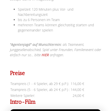
Spielzeit 120 Minuten plus Vor- und
Nachbereitungszeit
bis zu 6 Personen im Team
mehreren Teams können gleichzeitig starten und
gegeneinander spielen
"Agentenjagd" auf Wunschtermin:
als Teamevent,
Junggesellenabschied, Spiel unter Freunden, Familenevent oder
einfach nur so... bitte
HIER
anfragen.
Preise
Teampreis (1 - 4 Spieler, ab 29 € p.P.):
116,00 €
Teampreis (5 - 6 Spieler, ab 24 € p.P.) :
144,00 €
Weitere Spieler:
24,00 €
Intro-Film