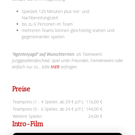
Spielzeit 120 Minuten plus Vor- und
Nachbereitungszeit
bis zu 6 Personen im Team
mehreren Teams können gleichzeitig starten und
gegeneinander spielen
"Agentenjagd" auf Wunschtermin:
als Teamevent,
Junggesellenabschied, Spiel unter Freunden, Familenevent oder
einfach nur so... bitte
HIER
anfragen.
Preise
Teampreis (1 - 4 Spieler, ab 29 € p.P.):
116,00 €
Teampreis (5 - 6 Spieler, ab 24 € p.P.) :
144,00 €
Weitere Spieler:
24,00 €
Intro-Film