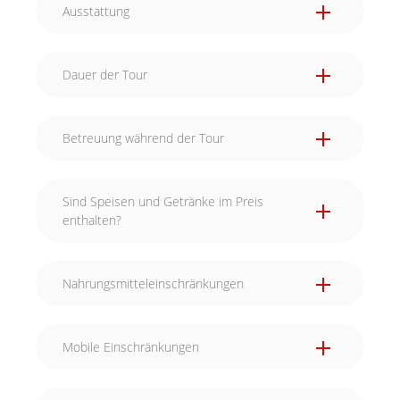
Ausstattung
Dauer der Tour
Betreuung während der Tour
Während eurer kulinarischen Reise durch die
Sind Speisen und Getränke im Preis
Stadt lassen wir euch natürlich nicht allein. Wir
enthalten?
sehen per GPS immer wo ihr euch gerade
befindet. Wenn ihr Hilfe benötigt, sind wir nur
wenige Schritte von euch entfernt.
Nahrungsmitteleinschränkungen
Mobile Einschränkungen