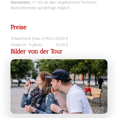
Startzeiten:
11 Uhr an allen angebotenen Terminen.
Wunschtermine auf Anfrage möglich.
Preise
Erwachsene (max. 6 Pers.):
59,00 €
Kinder (4 - 9 Jahre):
35,00 €
Bilder von der Tour