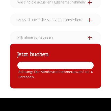
Wie sind die aktuellen Hygienemaßnahmen?
Muss ich die Tickets im Voraus erwerben?
Mitnahme von Speisen
bis 15 Tage vor Veranstaltungsbeginn
kostenfrei
Jetzt buchen
14 bis 7 Tage vor Veranstaltungsbeginn: 50
% des Vertragsgesamtpreises
ab dem 6. Tag vor Veranstaltungsbeginn
und bei Nichterscheinen:
100 % des
Achtung: Die Mindestteilnehmeranzahl ist: 4
Vertragsgesamtpreises.
Personen.
Bei einem Wunsch auf Umbuchung gelten die
gleichen Bedingungen wie beim Kundenrücktritt.